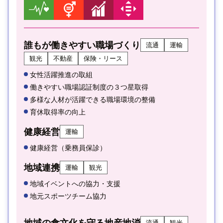
誰もが働きやすい職場づくり
流通
運輸
観光
不動産
保険・リース
女性活躍推進の取組
働きやすい職場認証制度の３つ星取得
多様な人材が活躍できる職場環境の整備
育休取得率の向上
健康経営
運輸
健康経営（乗務員保診）
地域連携
運輸
観光
地域イベントへの協力・支援
地元スポーツチーム協力
地域の食文化を守る地産地消
流通
観光