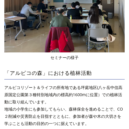
セミナーの様子
「アルピコの森」における植林活動
アルピコリゾート＆ライフの所有地である坪庭地区(八ヶ岳中信高
原国定公園第３種特別地域内の標高約1600mに位置）での植林活
動に取り組んでいます。
地域の小学生にも参加してもらい、森林保全を進めることで、CO
２削減や災害防止を目指すとともに、参加者が森や木の大切さを
学ぶことも活動の目的の一つに据えています。