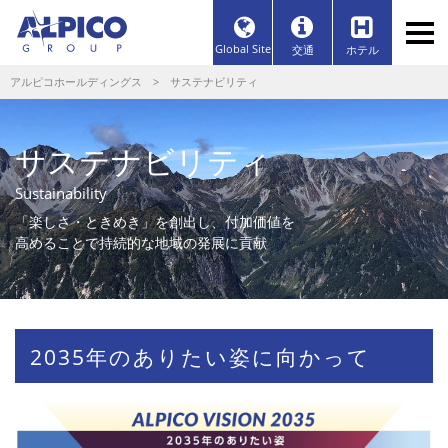
Global Site
交通
ホテル
アルピコホールディングス
> サステナビリティ
サステナビリティ
Sustainability
「楽しさ・ときめき」を創出し、付加価値を
高めることで持続的な地域の発展に貢献
2035年のありたい姿に向かって