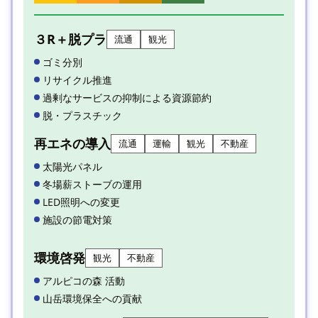
３R＋脱プラ
流通
観光
ゴミ分別
リサイクル推進
過剰なサービスの抑制による資源節約
脱・プラスチック
再エネの導入
流通
運輸
観光
不動産
太陽光パネル
冬場薪ストーブの運用
LED照明への変更
施設の節電対策
環境啓発
観光
不動産
アルピコの森 活動
山岳環境保全への貢献