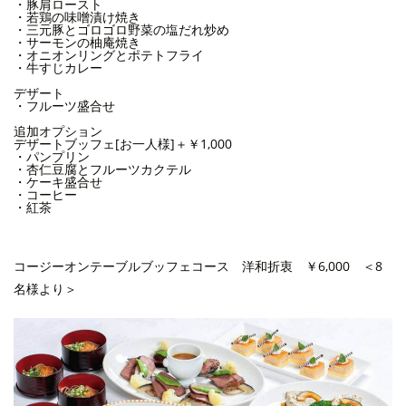
・豚肩ロースト
・若鶏の味噌漬け焼き
・三元豚とゴロゴロ野菜の塩だれ炒め
・サーモンの柚庵焼き
・オニオンリングとポテトフライ
・牛すじカレー
デザート
・フルーツ盛合せ
追加オプション
デザートブッフェ[お一人様]＋￥1,000
・パンプリン
・杏仁豆腐とフルーツカクテル
・ケーキ盛合せ
・コーヒー
・紅茶
コージーオンテーブルブッフェコース 洋和折衷 ￥6,000 ＜8
名様より＞