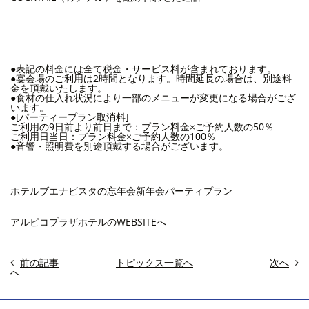
●表記の料金には全て税金・サービス料が含まれております。
●宴会場のご利用は2時間となります。時間延長の場合は、別途料
金を頂戴いたします。
●食材の仕入れ状況により一部のメニューが変更になる場合がござ
います。
●[パーティープラン取消料]
ご利用の9日前より前日まで：プラン料金×ご予約人数の50％
ご利用日当日：プラン料金×ご予約人数の100％
●音響・照明費を別途頂戴する場合がございます。
ホテルブエナビスタの忘年会新年会パーティプラン
アルピコプラザホテルのWEBSITEへ
前の記事
トピックス一覧へ
次へ
へ