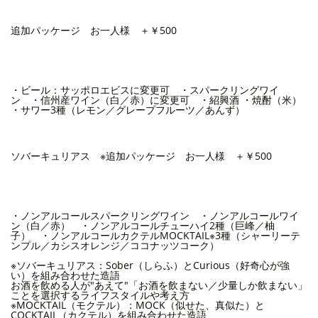
追加パッケージ お一人様 ＋￥500
・ビール：サッポロエビスに変更可 ・スパークリングワイ
ン ・信州産ワイン（白／赤）に変更可 ・紹興酒 ・焼酎（米）
・サワー3種（レモン／グレープフルーツ／あんず）
ソバーキュリアス ※追加パッケージ お一人様 ＋￥500
・ノンアルコールスパークリングワイン ・ノンアルコールワイ
ン（白／赤） ・ノンアルコールチューハイ2種（巨峰／柚
子） ・ノンアルコールカクテルMOCKTAIL※3種（シャーリーテ
ンプル／カシスオレンジ／ココナッツコーク）
※ソバーキュリアス：Sober（しらふ）とCurious（好奇心が強
い）を組み合わせた造語
お酒を飲める人が"あえて"「お酒を飲まない／少量しか飲まない」
ことを選択するライフスタイルや考え方
※MOCKTAIL（モクテル）：MOCK（似せた、真似た）と
COCKTAIL（カクテル）を組み合わせた造語