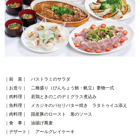
｜前 菜｜ パストラミのサラダ
｜お造り｜ 二種盛り（びんちょう鮪・帆立）妻物一式
｜肉料理｜ 若鶏ときのこのデミグラス煮込み
｜魚料理｜ メカジキのパセリバター焼き ラタトゥイユ添え
｜肉料理｜ 国産豚のロースト 葱のソース
｜食 事｜ 油揚げ蕎麦
｜デザート｜ アールグレイケーキ