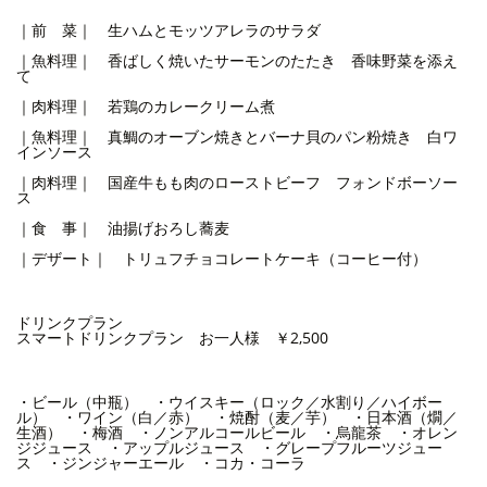
｜前 菜｜ 生ハムとモッツアレラのサラダ
｜魚料理｜ 香ばしく焼いたサーモンのたたき 香味野菜を添え
て
｜肉料理｜ 若鶏のカレークリーム煮
｜魚料理｜ 真鯛のオーブン焼きとバーナ貝のパン粉焼き 白ワ
インソース
｜肉料理｜ 国産牛もも肉のローストビーフ フォンドボーソー
ス
｜食 事｜ 油揚げおろし蕎麦
｜デザート｜ トリュフチョコレートケーキ（コーヒー付）
ドリンクプラン
スマートドリンクプラン お一人様 ￥2,500
・ビール（中瓶） ・ウイスキー（ロック／水割り／ハイボー
ル） ・ワイン（白／赤） ・焼酎（麦／芋） ・日本酒（燗／
生酒） ・梅酒 ・ノンアルコールビール ・烏龍茶 ・オレン
ジジュース ・アップルジュース ・グレープフルーツジュー
ス ・ジンジャーエール ・コカ・コーラ