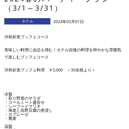
（3/1～3/31）
ホテル
2024年03月01日
洋和折衷ブッフェコース
美味しい料理に会話も弾む！ホテル自慢の料理を和やかな雰囲気
で楽しむブッフェコース
洋和折衷ブッフェ料理 ￥5,000 ＜30名様より＞
冷製
・彩り野菜のサラダ
・コールミート盛合せ
・シーフードマリネ
・海老と高野豆腐の煮浸し
・カプレーゼ
・蕎麦
温製