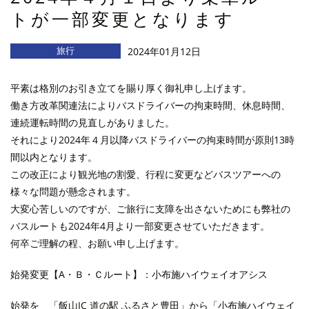
トが一部変更となります
旅行
2024年01月12日
平素は格別のお引き立てを賜り厚く御礼申し上げます。
働き方改革関連法によりバスドライバーの拘束時間、休息時間、
連続運転時間の見直しがありました。
それにより2024年４月以降バスドライバーの拘束時間が原則13時
間以内となります。
この改正により観光地の割愛、行程に変更などバスツアーへの
様々な問題が懸念されます。
大変心苦しいのですが、ご旅行に支障を出さないためにも弊社の
バスルートも2024年4月より一部変更させていただきます。
何卒ご理解の程、お願い申し上げます。
始発変更【A・Ｂ・Ｃルート】：小布施ハイウェイオアシス
始発を 「飯山IC 道の駅 ふるさと豊田」から「小布施ハイウェイ