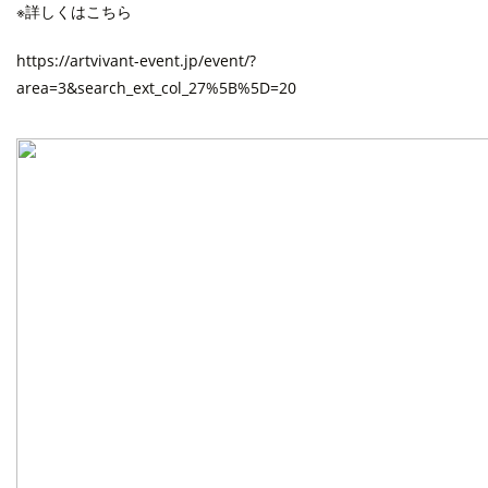
※詳しくはこちら
https://artvivant-event.jp/event/?
area=3&search_ext_col_27%5B%5D=20