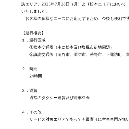
訪エリア、2025年7月28日（月）より松本エリアにおいて
いたしました。
お客様の多様なニーズにお応えするため、今後も便利で快
【運行概要】
１．運行区域
①松本交通圏（主に松本及び塩尻市街地周辺）
②諏訪交通圏（岡谷市、諏訪市、茅野市、下諏訪町、富
２．時間
24時間
３．運賃
通常のタクシー運賃及び迎車料金
４．その他
サービス対象エリアであっても最寄りに空車車両が無い