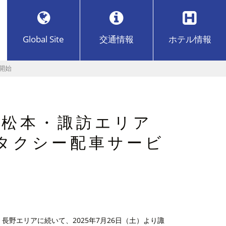
Global Site
交通
情報
ホテル
情報
開始
】松本・諏訪エリア
るタクシー配車サービ
野エリアに続いて、2025年7月26日（土）より諏