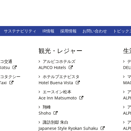
サステナビリティ
IR情報
採用情報
お問い合わせ
トピック
観光・レジャー
生
コ交通
アルピコホテルズ
デ
Kotsu
ALPICO Hotels
DEL
コタクシー
ホテルブエナビスタ
マ
Taxi
Hotel Buena Vista
MA
エースイン松本
ア
Ace Inn Matsumoto
ALP
翔峰
ア
Shoho
ALP
諏訪別邸 朱白
ア
Japanese Style Ryokan Suhaku
ALP