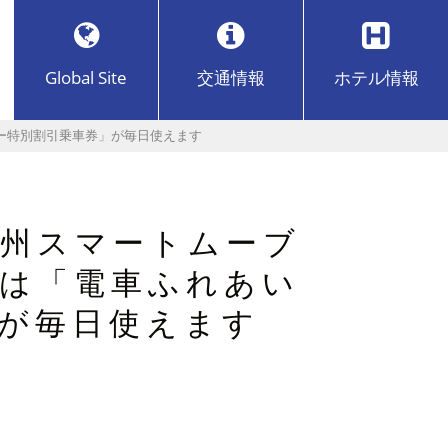
Global Site
交通
情報
ホテル
情報
ー特別割引乗車券」が毎日使えます
信州スマートムーブ
中は「電車ふれあい
が毎日使えます