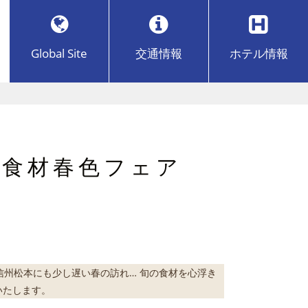
Global Site
交通
情報
ホテル
情報
の食材春色フェア
信州松本にも少し遅い春の訪れ… 旬の食材を心浮き
いたします。