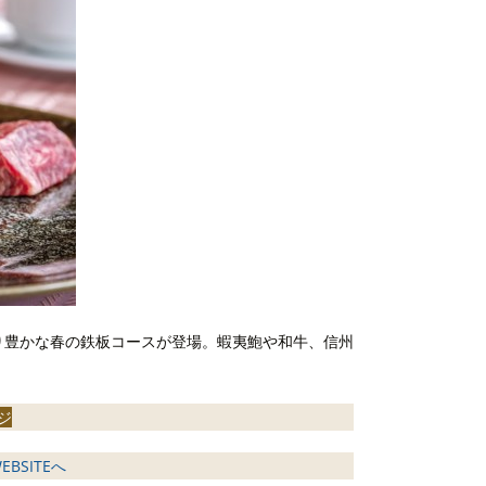
り豊かな春の鉄板コースが登場。蝦夷鮑や和牛、信州
ジ
BSITEへ