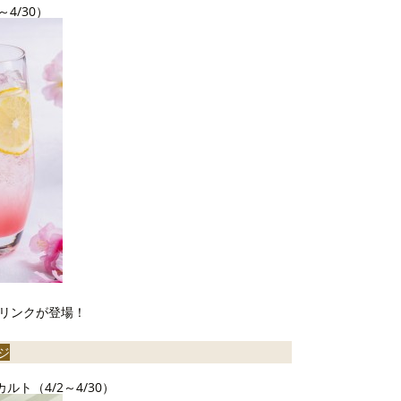
4/30）
リンクが登場！
ジ
ト（4/2～4/30）