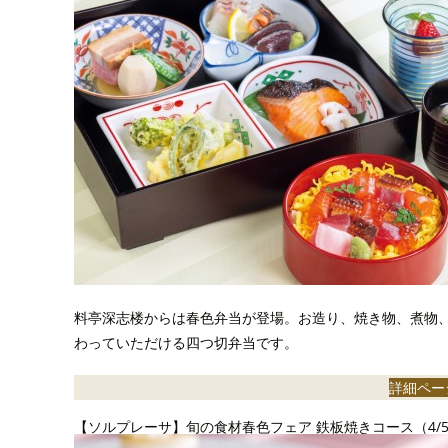
料亭深志楼からは春色弁当が登場。お造り、焼き物、煮物
わっていただける四つ切弁当です。
詳細ペー
【ソルプレーサ】旬の食材春色フェア 鉄板焼きコース（4/5～