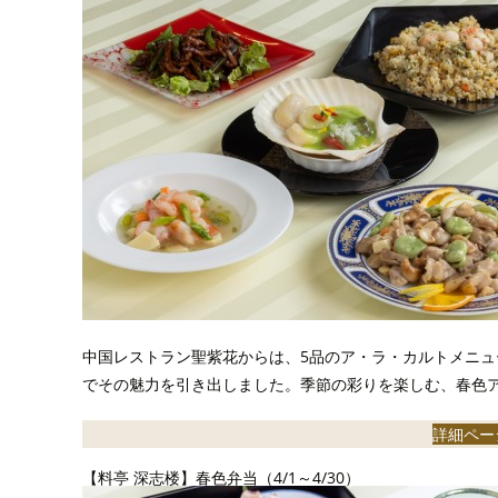
中国レストラン聖紫花からは、5品のア・ラ・カルトメニュ
でその魅力を引き出しました。季節の彩りを楽しむ、春色
詳細ペー
【料亭 深志楼】春色弁当（4/1～4/30）