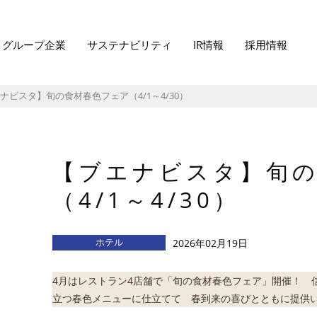
グループ企業
サステナビリティ
IR情報
採用情報
ビスタ】旬の食材春色フェア（4/1～4/30）
【ブエナビスタ】旬
（4/1～4/30）
ホテル
2026年02月19日
4月はレストラン4店舗で「旬の食材春色フェア」開催！ 
立つ春色メニューに仕立てて 春到来の喜びとともに提供