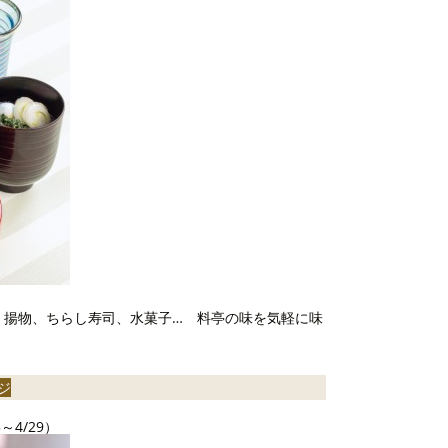
、揚物、ちらし寿司、水菓子… 料亭の味を気軽に味
ジ
4/29）