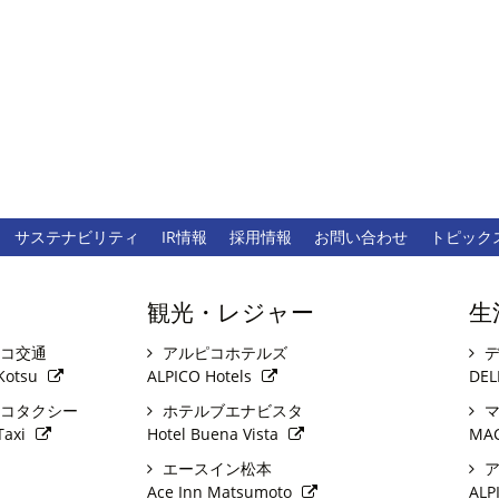
サステナビリティ
IR情報
採用情報
お問い合わせ
トピック
観光・レジャー
生
コ交通
アルピコホテルズ
デ
Kotsu
ALPICO Hotels
DEL
コタクシー
ホテルブエナビスタ
マ
Taxi
Hotel Buena Vista
MA
エースイン松本
ア
Ace Inn Matsumoto
ALP