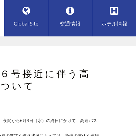
Global Site
交通
情報
ホテル
情報
６号接近に伴う高
について
）夜間から6月3日（水）の終日にかけて、高速バス
台風の進路や道路状況によっては、急遽の運休や運行