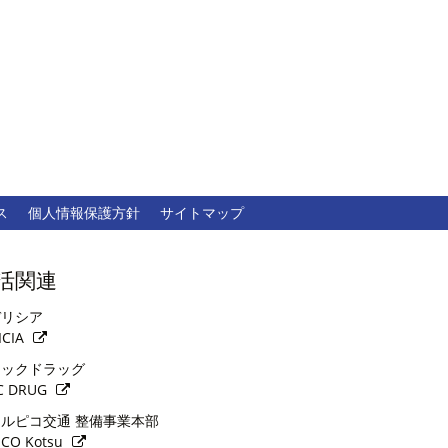
ス
個人情報保護方針
サイトマップ
活関連
リシア
ICIA
ックドラッグ
C DRUG
ルピコ交通 整備事業本部
ICO Kotsu