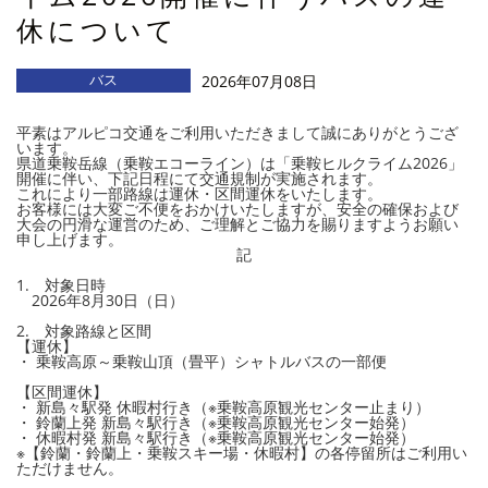
休について
バス
2026年07月08日
平素はアルピコ交通をご利用いただきまして誠にありがとうござ
います。
県道乗鞍岳線（乗鞍エコーライン）は「乗鞍ヒルクライム2026」
開催に伴い、下記日程にて交通規制が実施されます。
これにより一部路線は運休・区間運休をいたします。
お客様には大変ご不便をおかけいたしますが、安全の確保および
大会の円滑な運営のため、ご理解とご協力を賜りますようお願い
申し上げます。
記
1. 対象日時
2026年8月30日（日）
2. 対象路線と区間
【運休】
・ 乗鞍高原～乗鞍山頂（畳平）シャトルバスの一部便
【区間運休】
・ 新島々駅発 休暇村行き（※乗鞍高原観光センター止まり）
・ 鈴蘭上発 新島々駅行き（※乗鞍高原観光センター始発）
・ 休暇村発 新島々駅行き（※乗鞍高原観光センター始発）
※【鈴蘭・鈴蘭上・乗鞍スキー場・休暇村】の各停留所はご利用い
ただけません。