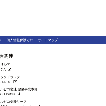
ス
個人情報保護方針
サイトマップ
活関連
リシア
ICIA
ックドラッグ
C DRUG
ルピコ交通 整備事業本部
ICO Kotsu
ルピコ保険リース