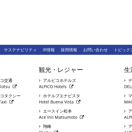
サステナビリティ
IR情報
採用情報
お問い合わせ
トピック
観光・レジャー
生
コ交通
アルピコホテルズ
デ
Kotsu
ALPICO Hotels
DEL
コタクシー
ホテルブエナビスタ
マ
Taxi
Hotel Buena Vista
MA
エースイン松本
ア
Ace Inn Matsumoto
ALP
翔峰
ア