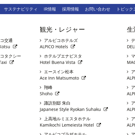
サステナビリティ
IR情報
採用情報
お問い合わせ
トピック
観光・レジャー
生
コ交通
アルピコホテルズ
デ
Kotsu
ALPICO Hotels
DEL
コタクシー
ホテルブエナビスタ
マ
Taxi
Hotel Buena Vista
MA
エースイン松本
ア
Ace Inn Matsumoto
ALP
翔峰
ア
Shoho
ALP
諏訪別邸 朱白
ア
Japanese Style Ryokan Suhaku
ALP
上高地ルミエスタホテル
ア
Kamikochi Lemeiesta Hotel
ALP
アルピコプラザホテル
ア