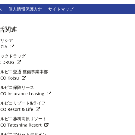
ス
個人情報保護方針
サイトマップ
活関連
リシア
ICIA
ックドラッグ
C DRUG
ルピコ交通 整備事業本部
ICO Kotsu
ルピコ保険リース
ICO Insurance Leasing
ルピコリゾート&ライフ
ICO Resort & Life
ルピコ蓼科高原リゾート
ICO Tateshina Resort
ルピコアセットデザイン