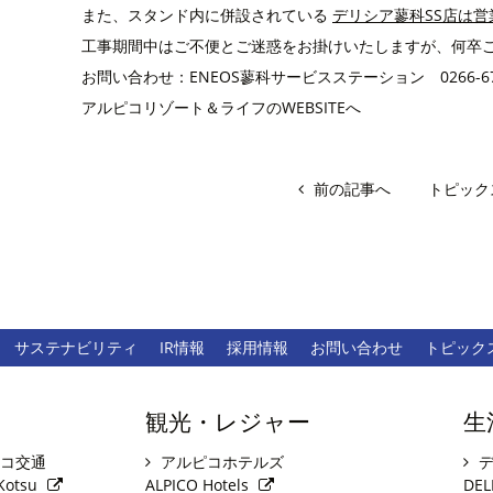
また、スタンド内に併設されている
デリシア蓼科SS店は
工事期間中はご不便とご迷惑をお掛けいたしますが、何卒
お問い合わせ：ENEOS蓼科サービスステーション 0266-67-
アルピコリゾート＆ライフのWEBSITEへ
前の記事へ
トピック
サステナビリティ
IR情報
採用情報
お問い合わせ
トピック
観光・レジャー
生
コ交通
アルピコホテルズ
デ
Kotsu
ALPICO Hotels
DEL