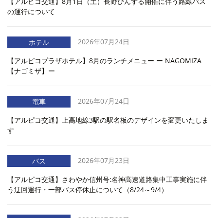
【アルピコ交通】8月1日（土）長野びんずる開催に伴う路線バス
の運行について
2026年07月24日
ホテル
【アルピコプラザホテル】8月のランチメニュー ー NAGOMIZA
【ナゴミザ】ー
2026年07月24日
電車
【アルピコ交通】上高地線3駅の駅名板のデザインを変更いたしま
す
2026年07月23日
バス
【アルピコ交通】さわやか信州号:名神高速道路集中工事実施に伴
う迂回運行・一部バス停休止について（8/24～9/4）