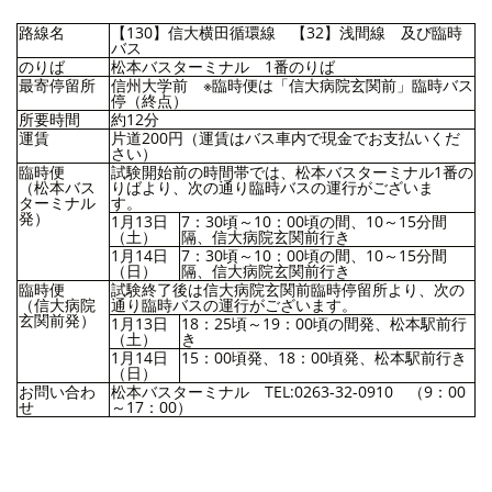
路線名
【130】信大横田循環線
【32】浅間線
及び臨時
バス
のりば
松本バスターミナル 1番のりば
最寄停留所
信州大学前
※臨時便は「
信大病院玄関前
」臨時バス
停（終点）
所要時間
約12分
運賃
片道200円（運賃はバス車内で現金でお支払いくだ
さい）
臨時便
試験開始前の時間帯では、松本バスターミナル1番の
（松本バス
りばより、次の通り臨時バスの運行がございま
ターミナル
す。
発）
1月13日
7：30頃～10：00頃の間、10～15分間
（土）
隔、信大病院玄関前行き
1月14日
7：30頃～10：00頃の間、10～15分間
（日）
隔、信大病院玄関前行き
臨時便
試験終了後は信大病院玄関前臨時停留所より、次の
（信大病院
通り臨時バスの運行がございます。
玄関前発）
1月13日
18：25頃～19：00頃の間発、松本駅前行
（土）
き
1月14日
15：00頃発、18：00頃発、松本駅前行き
（日）
お問い合わ
松本バスターミナル TEL:0263-32-0910 （9：00
せ
～17：00）