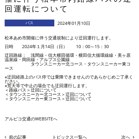
回運転について
バス
2024年01月10日
松本あめ市開催に伴う交通規制により迂回運行します。
日時 2024年１月14日（日） 10：00～15：30
迂回路線： 浅間線・信大横田循環・横田信大循環線線・美ヶ原
温泉線・岡田線・アルプス公園線
タウンスニーカー北コース・タウンスニーカー東コ
ース
※迂回経路上のバス停では乗降できませんのであらかじめご了承く
ださい。
※荒天等で中止の場合でも迂回運行します。
＜路線バス＞迂回について
＜タウンスニーカー北コース＞迂回について
＜タウンスニーカー東コース＞迂回について
アルピコ交通のWEBSITEへ
前の記事
トピックス一覧へ
次へ