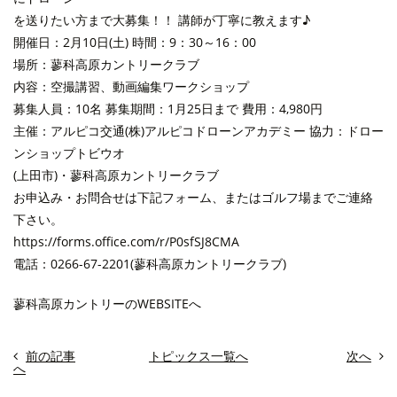
を送りたい方まで大募集！！ 講師が丁寧に教えます♪
開催日：2月10日(土) 時間：9：30～16：00
場所：蓼科高原カントリークラブ
内容：空撮講習、動画編集ワークショップ
募集人員：10名 募集期間：1月25日まで 費用：4,980円
主催：アルピコ交通(株)アルピコドローンアカデミー 協力：ドロー
ンショップトビウオ
(上田市)・蓼科高原カントリークラブ
お申込み・お問合せは下記フォーム、またはゴルフ場までご連絡
下さい。
https://forms.office.com/r/P0sfSJ8CMA
電話：0266-67-2201(蓼科高原カントリークラブ)
蓼科高原カントリーのWEBSITEへ
前の記事
トピックス一覧へ
次へ
へ