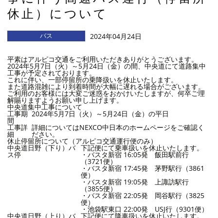
休止）について
バス
2024年04月24日
平素はアルピコ交通をご利用いただきありがとうございます。
2024年5月7日（火）～5月24日（金）の間、中央道にて道路集中
工事が予定されております。
これに伴い、一部停留所の乗降扱いを休止いたします。
また道路混雑により到着時間が大幅に遅れる場合がございます。
ご利用のお客様には大変ご迷惑をおかけいたしますが、何卒ご理
解賜りますようお願い申し上げます。
中央道集中工事について
工事期
2024年5月7日（火）～5月24日（金）の平日
間
工事詳
詳細については
NEXCO中日本のホームページ
をご確認く
細
ださい。
休止停留所について（アルピコ交通運行便のみ）
中央道日野（下り）バ
下記便にて乗車扱いを休止いたします。
ス停
・バスタ新宿 16:05発 飯田駅前行
（3721便）
・バスタ新宿 17:45発 茅野駅行（3861
便）
・バスタ新宿 19:05発 上諏訪駅行
（3855便）
・バスタ新宿 22:05発 岡谷駅行（3825
便）
・池袋駅東口 22:00発 USJ行（9301便）
中央道日野（上り）バ
下記便にて降車扱いを休止いたします。