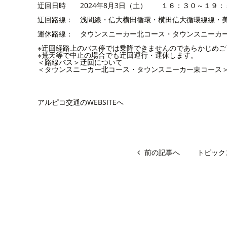
迂回日時 2024年8月3日（土） １６：３０～１９：
迂回路線： 浅間線・信大横田循環・横田信大循環線線・
運休路線： タウンスニーカー北コース・タウン
※迂回経路上のバス停では乗降できませんのであらかじめご
※荒天等で中止の場合でも迂回運行・運休します。
＜路線バス＞迂回について
＜タウンスニーカー北コース・タウンスニーカー東コース
アルピコ交通のWEBSITEへ
前の記事へ
トピック