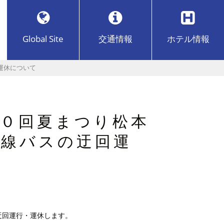
Global Site
交通
情報
ホテル
情報
運休について
０回夏まつり松本
路線バスの迂回運
迂回運行・運休します。