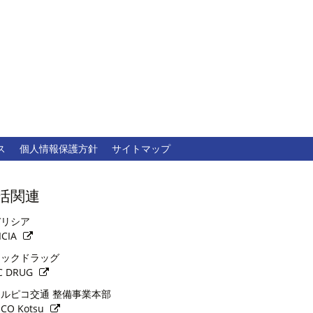
ス
個人情報保護方針
サイトマップ
活関連
リシア
ICIA
ックドラッグ
C DRUG
ルピコ交通 整備事業本部
ICO Kotsu