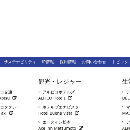
サステナビリティ
IR情報
採用情報
お問い合わせ
トピック
観光・レジャー
生
コ交通
アルピコホテルズ
デ
Kotsu
ALPICO Hotels
DEL
コタクシー
ホテルブエナビスタ
マ
Taxi
Hotel Buena Vista
MA
エースイン松本
ア
Ace Inn Matsumoto
ALP