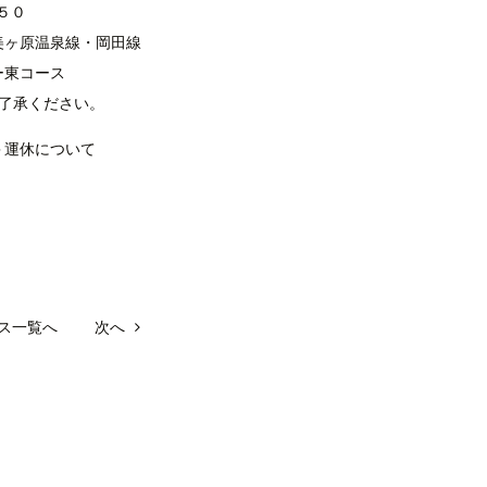
５０
美ヶ原温泉線・岡田線
スニーカー東コース
了承ください。
＞運休について
ス一覧へ
次へ