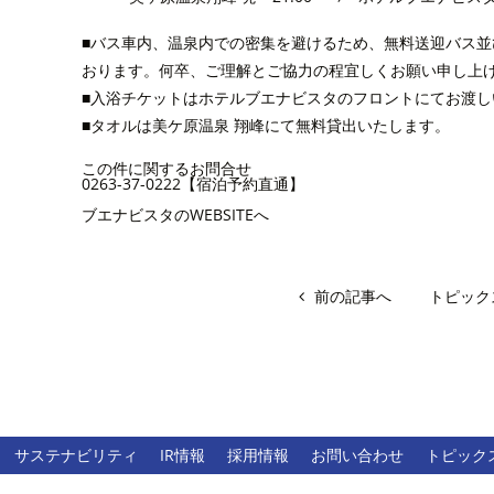
■バス車内、温泉内での密集を避けるため、無料送迎バス
おります。何卒、ご理解とご協力の程宜しくお願い申し上
■入浴チケットはホテルブエナビスタのフロントにてお渡し
■タオルは美ケ原温泉 翔峰にて無料貸出いたします。
この件に関するお問合せ
0263-37-0222【宿泊予約直通】
ブエナビスタのWEBSITEへ
前の記事へ
トピック
サステナビリティ
IR情報
採用情報
お問い合わせ
トピック