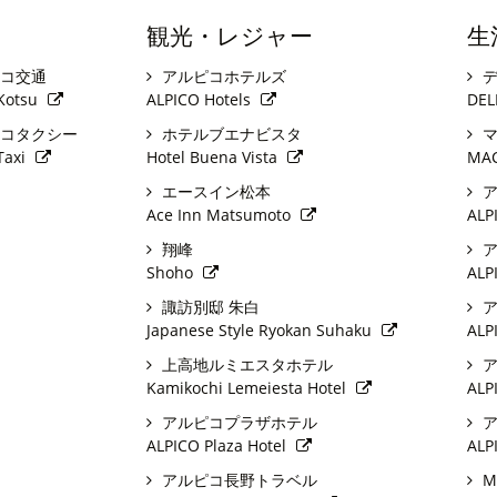
観光・レジャー
生
コ交通
アルピコホテルズ
デ
Kotsu
ALPICO Hotels
DEL
コタクシー
ホテルブエナビスタ
マ
Taxi
Hotel Buena Vista
MA
エースイン松本
ア
Ace Inn Matsumoto
ALP
翔峰
ア
Shoho
ALP
諏訪別邸 朱白
ア
Japanese Style Ryokan Suhaku
ALP
上高地ルミエスタホテル
ア
Kamikochi Lemeiesta Hotel
ALP
アルピコプラザホテル
ア
ALPICO Plaza Hotel
ALP
アルピコ長野トラベル
M