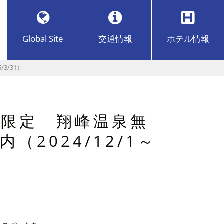
Global Site
交通
情報
ホテル
情報
3/31）
限定 翔峰温泉無
（2024/12/1～