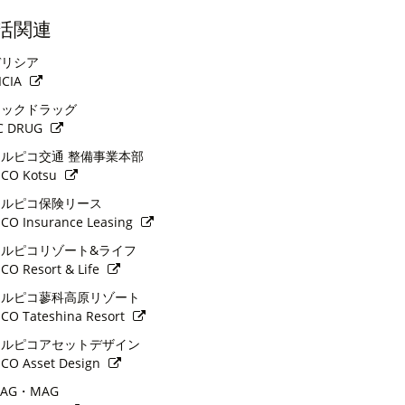
活関連
リシア
ICIA
ックドラッグ
C DRUG
ルピコ交通 整備事業本部
ICO Kotsu
ルピコ保険リース
ICO Insurance Leasing
ルピコリゾート&ライフ
ICO Resort & Life
ルピコ蓼科高原リゾート
ICO Tateshina Resort
ルピコアセットデザイン
ICO Asset Design
AG・MAG