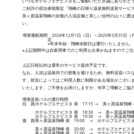
いつもホテルブエナビスタをご愛顧いただき誠にありがと
ご好評の宿泊者様限定「翔峰の日帰り温泉無料送迎サービ
美ヶ原温泉翔峰の自慢の入浴設備と美しい信州の山々に囲
い。
増便運航期間
2024年12月1日（日）～2025年3月31日（
定
※年末年始・翔峰休館日は運行いたしません。
※上記期間中は自家用車でのご利用も出来かねますのでご注
上記日程以外は通常のサービス提供予定です。
なお、入浴は温泉内での密集を避けるため、無料送迎バス
す。状況によってはご利用人数に制限がある場合がござい
いたします。ご不便をお掛けしますが、何卒ご理解とご協
増便送迎バスの運行時間
往 路
ホテルブエナビスタ 発 17:15 → 美ヶ原温泉翔峰 着
ホテルブエナビスタ 発 18:30 → 美ヶ原温泉翔峰 
ホテルブエナビスタ 発 19:30 → 美ヶ原温泉翔峰 
復 路
美ヶ原温泉翔峰 発 19:00 → ホテルブエナビスタ 
美ヶ原温泉翔峰 発 20:00 → ホテルブエナビスタ 
美ヶ原温泉翔峰 発 21:00 → ホテルブエナビスタ 