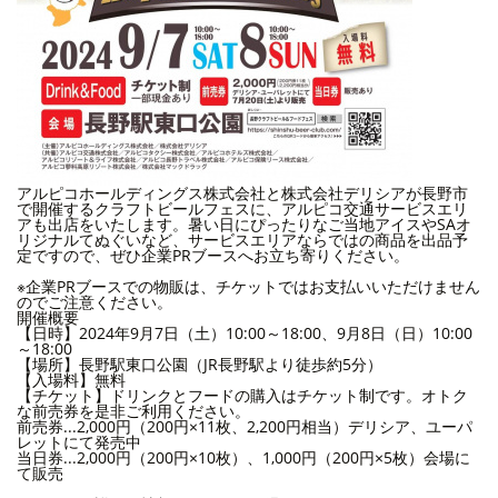
アルピコホールディングス株式会社と株式会社デリシアが長野市
で開催するクラフトビールフェスに、アルピコ交通サービスエリ
アも出店をいたします。暑い日にぴったりなご当地アイスやSAオ
リジナルてぬぐいなど、サービスエリアならではの商品を出品予
定ですので、ぜひ企業PRブースへお立ち寄りください。
※企業PRブースでの物販は、チケットではお支払いいただけません
のでご注意ください。
開催概要
【日時】2024年9月7日（土）10:00～18:00、9月8日（日）10:00
～18:00
【場所】長野駅東口公園
（JR長野駅より徒歩約5分）
【入場料】無料
【チケット】ドリンクとフードの購入はチケット制です。オトク
な前売券を是非ご利用ください。
前売券...2,000円（200円×11枚、2,200円相当）デリシア、ユーパ
レットにて発売中
当日券...2,000円（200円×10枚）、1,000円（200円×5枚）会場に
て販売