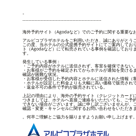
。
----------------------------------------------------
海外予約サイト（Agodaなど）でのご予約に関する重要な
アルピコプラザホテルをご利用いただき、誠にありがとう
この度、当ホテルの公式提携予約サイトにてご案内してお
ト（Agodaなど）にて転売されている事例を確認しており
す。
発生している事例：
・ご予約内容がホテルに送信されず、客室を確保できない
・お客様がご予約を確定されてからホテルが通知を受ける
確認が困難な状況。
・お客様が受信した予約内容とホテルに送信された情報（
・ホテルが設定した料金よりも大幅に高い価格で販売され
・返金不可の条件で予約が販売されている。
上記の理由により、海外の予約サイト（クレジットカード
つきましては、ホテルへ直接ご連絡をいただいても、ご予
できない場合がございます。誠に申し訳ございませんが、
確認・変更・キャンセルに関するお問い合わせをいただき
。何卒ご理解とご協力を賜りますようお願い申し上げます