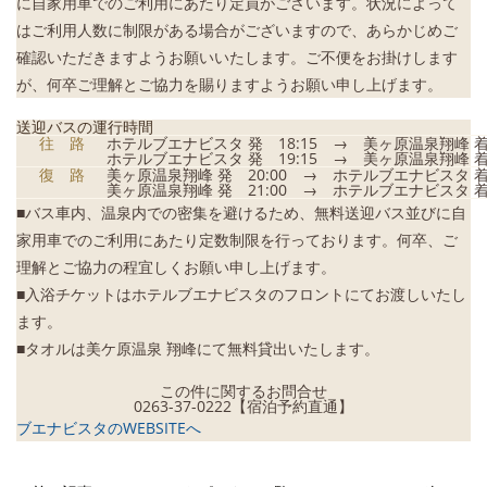
に自家用車でのご利用にあたり定員がございます。状況によって
はご利用人数に制限がある場合がございますので、あらかじめご
確認いただきますようお願いいたします。ご不便をお掛けします
が、何卒ご理解とご協力を賜りますようお願い申し上げます。
送迎バスの運行時間
往 路
ホテルブエナビスタ 発 18:15 → 美ヶ原温泉翔峰 着 
ホテルブエナビスタ 発 19:15 → 美ヶ原温泉翔峰 着 
復 路
美ヶ原温泉翔峰 発 20:00 → ホテルブエナビスタ 着 
美ヶ原温泉翔峰 発 21:00 → ホテルブエナビスタ 着 
■バス車内、温泉内での密集を避けるため、無料送迎バス並びに自
家用車でのご利用にあたり定数制限を行っております。何卒、ご
理解とご協力の程宜しくお願い申し上げます。
■入浴チケットはホテルブエナビスタのフロントにてお渡しいたし
ます。
■タオルは美ケ原温泉 翔峰にて無料貸出いたします。
この件に関するお問合せ
0263-37-0222【宿泊予約直通】
ブエナビスタのWEBSITEへ