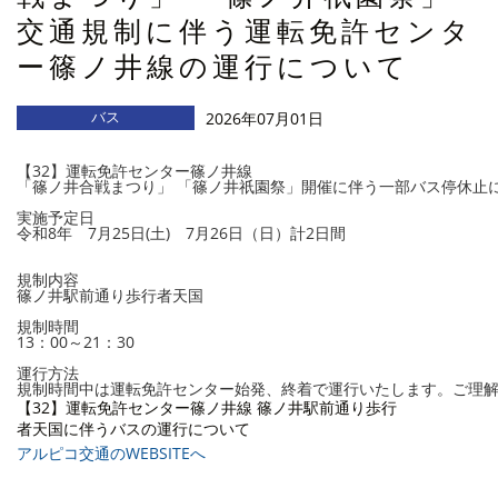
交通規制に伴う運転免許センタ
ー篠ノ井線の運行について
バス
2026年07月01日
【32】運転免許センター篠ノ井線
「篠ノ井合戦まつり」 「篠ノ井祇園祭」開催に伴う一部バス停休止
実施予定日
令和8年 7月25日(土) 7月26日（日）計2日間
規制内容
篠ノ井駅前通り歩行者天国
規制時間
13：00～21：30
運行方法
規制時間中は運転免許センター始発、終着で運行いたします。ご理
【32】運転免許センター篠ノ井線 篠ノ井駅前通り歩行
者天国に伴うバスの運行について
アルピコ交通のWEBSITEへ